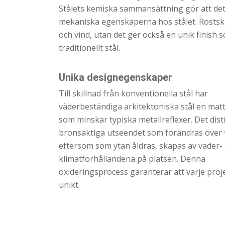
Stålets kemiska sammansättning gör att det
mekaniska egenskaperna hos stålet. Rostski
och vind, utan det ger också en unik finis
traditionellt stål.
Unika designegenskaper
Till skillnad från konventionella stål har
väderbeständiga arkitektoniska stål en matt
som minskar typiska metallreflexer. Det dist
bronsaktiga utseendet som förändras över ti
eftersom som ytan åldras, skapas av väder-
klimatförhållandena på platsen. Denna
oxideringsprocess garanterar att varje proj
unikt.