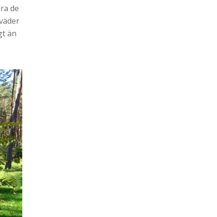
dra de
 väder
gt än