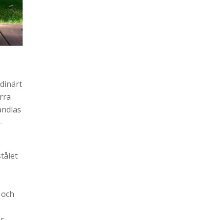
dinärt
rra
andlas
-
tålet
 och
r