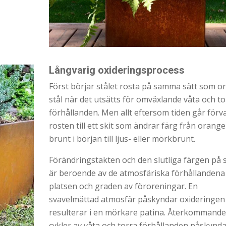
Långvarig oxideringsprocess
Först börjar stålet rosta på samma sätt som or
stål när det utsätts för omväxlande våta och to
förhållanden. Men allt eftersom tiden går förv
rosten till ett skit som ändrar färg från orange
brunt i början till ljus- eller mörkbrunt.
Förändringstakten och den slutliga färgen på s
är beroende av de atmosfäriska förhållandena
platsen och graden av föroreningar. En
svavelmättad atmosfär påskyndar oxideringen
resulterar i en mörkare patina. Återkommande
cykler av våta och torra förhållanden påskynda