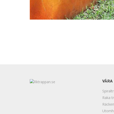
VÅRA
Spiralt
Raka t
Räcke
Utomh