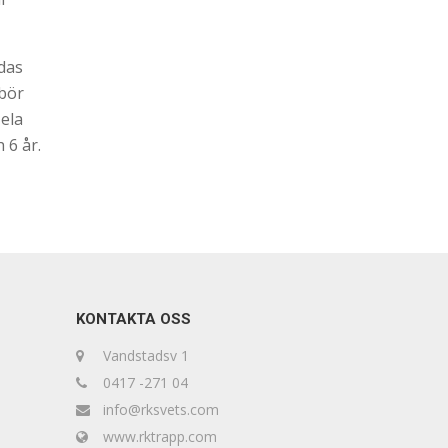
ldas
 bör
ela
 6 år.
KONTAKTA OSS
Vandstadsv 1
0417 -271 04
info@rksvets.com
www.rktrapp.com