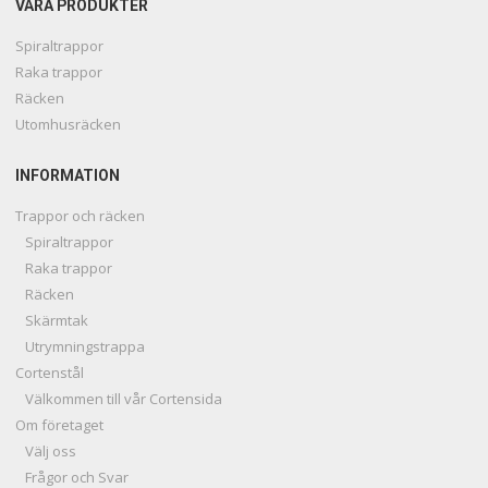
VÅRA PRODUKTER
Spiraltrappor
Raka trappor
Räcken
Utomhusräcken
INFORMATION
Trappor och räcken
Spiraltrappor
Raka trappor
Räcken
Skärmtak
Utrymningstrappa
Cortenstål
Välkommen till vår Cortensida
Om företaget
Välj oss
Frågor och Svar