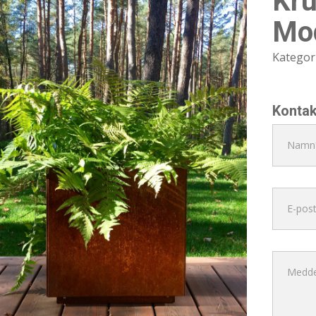
Kru
Mo
Kategor
Kontak