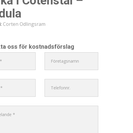
ka i Cotenstål –
dula
i:
Corten Odlingsram
ta oss för kostnadsförslag