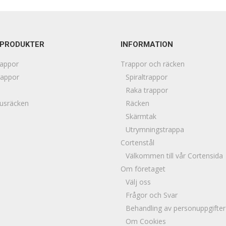
 PRODUKTER
INFORMATION
rappor
Trappor och räcken
rappor
Spiraltrappor
n
Raka trappor
usräcken
Räcken
Skärmtak
Utrymningstrappa
Cortenstål
Välkommen till vår Cortensida
Om företaget
Välj oss
Frågor och Svar
Behandling av personuppgifter
Om Cookies