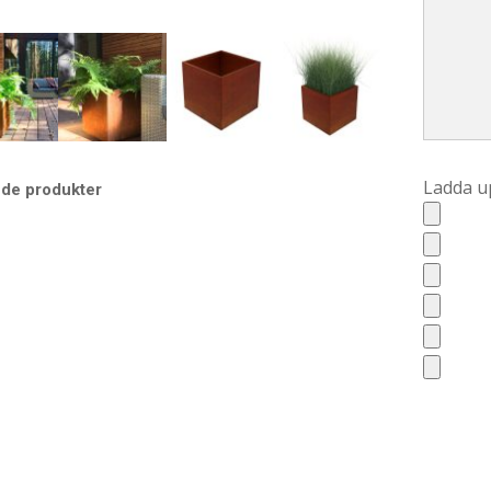
Ladda up
nde produkter