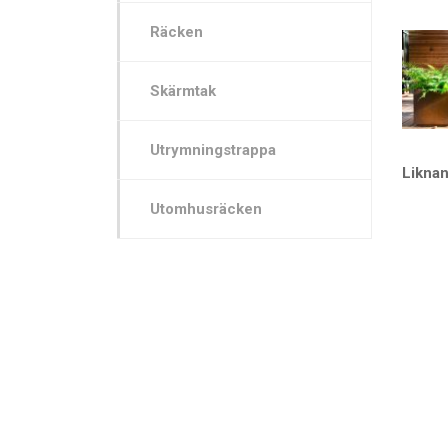
Räcken
Skärmtak
Utrymningstrappa
Likna
Utomhusräcken