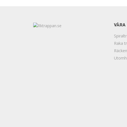
VÅRA
Spiralt
Raka t
Räcke
Utomh