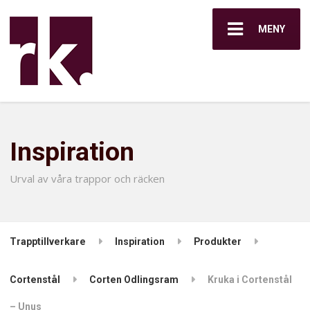
MENY
Inspiration
Urval av våra trappor och räcken
Trapptillverkare
Inspiration
Produkter
Cortenstål
Corten Odlingsram
Kruka i Cortenstål
– Unus