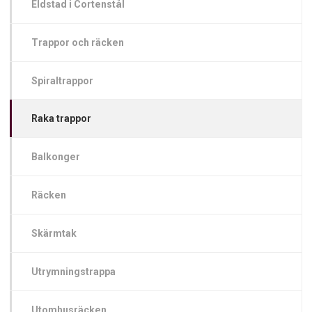
Eldstad i Cortenstål
Trappor och räcken
Spiraltrappor
Raka trappor
Balkonger
Räcken
Skärmtak
Utrymningstrappa
Utomhusräcken