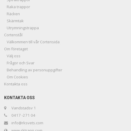
Raka trappor
Räcken
Skärmtak
Utrymningstrappa
Cortenstål
Välkommen till vår Cortensida
Om företaget
Välj oss
Frågor och Svar
Behandling av personuppgifter
Om Cookies
Kontakta oss
KONTAKTA OSS
Vandstadsv 1
0417 -271 04
info@rksvets.com
www.rktrapp.com